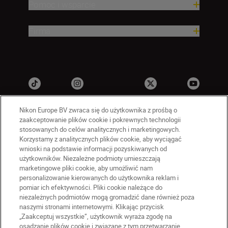
Pomoc i wsparcie
Firma
Nikon Europe BV zwraca się do użytkownika z prośbą o
zaakceptowanie plików cookie i pokrewnych technologii
stosowanych do celów analitycznych i marketingowych.
Korzystamy z analitycznych plików cookie, aby wyciągać
wnioski na podstawie informacji pozyskiwanych od
użytkowników. Niezależne podmioty umieszczają
marketingowe pliki cookie, aby umożliwić nam
PL
Nikon Sites
personalizowanie kierowanych do użytkownika reklam i
Skontaktuj się z nami
pomiar ich efektywności. Pliki cookie należące do
Oświadczenie dotyczące prywatności
niezależnych podmiotów mogą gromadzić dane również poza
naszymi stronami internetowymi. Klikając przycisk
Warunki użytkowania
„Zaakceptuj wszystkie”, użytkownik wyraża zgodę na
Warunki korzystania z Nikon Store
osadzanie plików cookie i związane z tym przetwarzanie