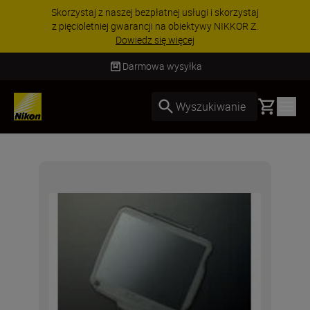
Skorzystaj z naszej bezpłatnej usługi i skorzystaj
z pięcioletniej gwarancji na obiektywy NIKKOR Z.
Dowiedz się więcej
Darmowa wysyłka
Basket
Wyszukiwanie