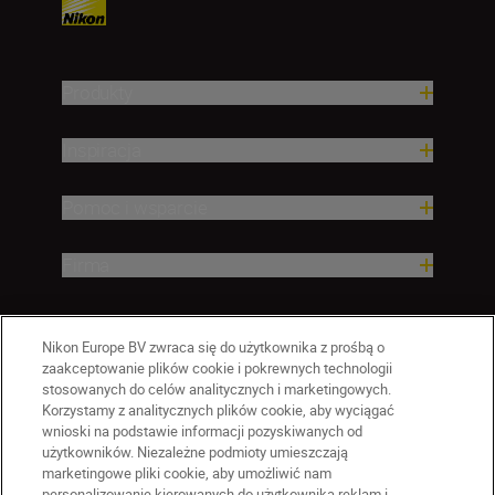
Produkty
Inspiracja
Pomoc i wsparcie
Firma
Nikon Europe BV zwraca się do użytkownika z prośbą o
zaakceptowanie plików cookie i pokrewnych technologii
stosowanych do celów analitycznych i marketingowych.
Korzystamy z analitycznych plików cookie, aby wyciągać
wnioski na podstawie informacji pozyskiwanych od
użytkowników. Niezależne podmioty umieszczają
marketingowe pliki cookie, aby umożliwić nam
personalizowanie kierowanych do użytkownika reklam i