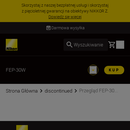
Skorzystaj z naszej bezpłatnej usługi i skorzystaj
z pięcioletniej gwarancji na obiektywy NIKKOR Z.
Dowiedz się więcej
Darmowa wysyłka
Basket
Wyszukiwanie
FEP-30W
KUP
Przegląd FEP-30...
Strona Główna
discontinued