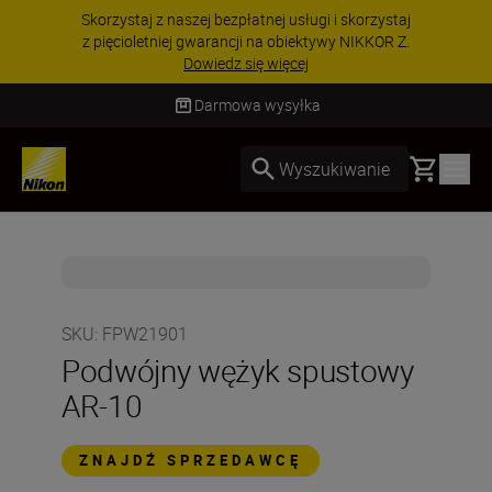
Skorzystaj z naszej bezpłatnej usługi i skorzystaj
z pięcioletniej gwarancji na obiektywy NIKKOR Z.
Dowiedz się więcej
Darmowa wysyłka
Basket
Wyszukiwanie
SKU
:
FPW21901
Podwójny wężyk spustowy
AR-10
ZNAJDŹ SPRZEDAWCĘ