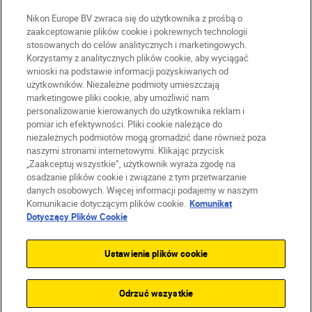
Nikon Europe BV zwraca się do użytkownika z prośbą o
zaakceptowanie plików cookie i pokrewnych technologii
stosowanych do celów analitycznych i marketingowych.
Korzystamy z analitycznych plików cookie, aby wyciągać
wnioski na podstawie informacji pozyskiwanych od
PL
Nikon Sites
użytkowników. Niezależne podmioty umieszczają
marketingowe pliki cookie, aby umożliwić nam
Skontaktuj się z nami
personalizowanie kierowanych do użytkownika reklam i
Oświadczenie dotyczące prywatności
pomiar ich efektywności. Pliki cookie należące do
Warunki użytkowania
niezależnych podmiotów mogą gromadzić dane również poza
naszymi stronami internetowymi. Klikając przycisk
Warunki korzystania z Nikon Store
„Zaakceptuj wszystkie”, użytkownik wyraża zgodę na
Komunikat dotyczący plików cookie
Dostępność
osadzanie plików cookie i związane z tym przetwarzanie
Ustawienia plików cookie
danych osobowych. Więcej informacji podajemy w naszym
© 2026 Nikon
Komunikacie dotyczącym plików cookie.
Komunikat
Dotyczący Plików Cookie
Ustawienia plików cookie
SKIP
Odrzuć wszystkie