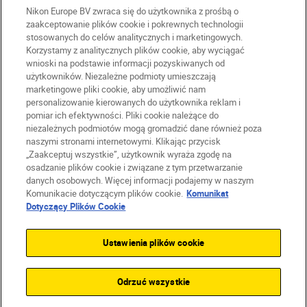
Nikon Europe BV zwraca się do użytkownika z prośbą o
zaakceptowanie plików cookie i pokrewnych technologii
stosowanych do celów analitycznych i marketingowych.
Korzystamy z analitycznych plików cookie, aby wyciągać
wnioski na podstawie informacji pozyskiwanych od
użytkowników. Niezależne podmioty umieszczają
marketingowe pliki cookie, aby umożliwić nam
PL
Nikon Sites
personalizowanie kierowanych do użytkownika reklam i
Skontaktuj się z nami
pomiar ich efektywności. Pliki cookie należące do
Oświadczenie dotyczące prywatności
niezależnych podmiotów mogą gromadzić dane również poza
naszymi stronami internetowymi. Klikając przycisk
Warunki użytkowania
„Zaakceptuj wszystkie”, użytkownik wyraża zgodę na
Warunki korzystania z Nikon Store
osadzanie plików cookie i związane z tym przetwarzanie
Komunikat dotyczący plików cookie
Dostępność
danych osobowych. Więcej informacji podajemy w naszym
Ustawienia plików cookie
Komunikacie dotyczącym plików cookie.
Komunikat
© 2026 Nikon
Dotyczący Plików Cookie
Ustawienia plików cookie
SKIP
Odrzuć wszystkie