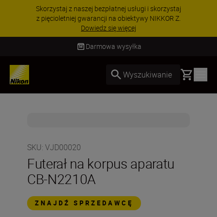
Skorzystaj z naszej bezpłatnej usługi i skorzystaj
z pięcioletniej gwarancji na obiektywy NIKKOR Z.
Dowiedz się więcej
Darmowa wysyłka
Basket
Wyszukiwanie
SKU
:
VJD00020
Futerał na korpus aparatu
CB-N2210A
ZNAJDŹ SPRZEDAWCĘ