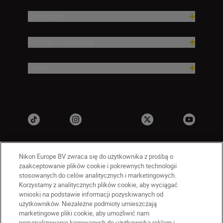
Inspiracja
Pomoc i wsparcie
Firma
Nikon Europe BV zwraca się do użytkownika z prośbą o
zaakceptowanie plików cookie i pokrewnych technologii
stosowanych do celów analitycznych i marketingowych.
Korzystamy z analitycznych plików cookie, aby wyciągać
wnioski na podstawie informacji pozyskiwanych od
PL
Nikon Sites
użytkowników. Niezależne podmioty umieszczają
marketingowe pliki cookie, aby umożliwić nam
Skontaktuj się z nami
personalizowanie kierowanych do użytkownika reklam i