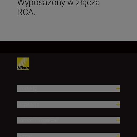
Wyposażony w złącza
RCA.
Produkty
Inspiracja
Pomoc i wsparcie
Firma