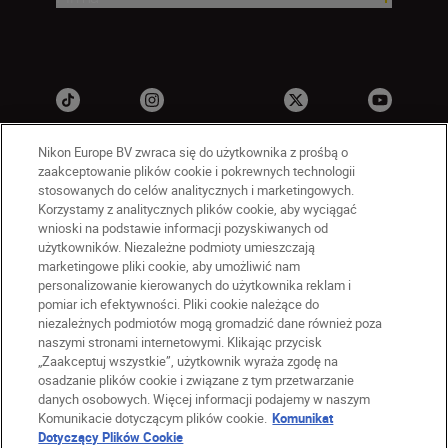
Nikon Europe BV zwraca się do użytkownika z prośbą o
zaakceptowanie plików cookie i pokrewnych technologii
stosowanych do celów analitycznych i marketingowych.
Korzystamy z analitycznych plików cookie, aby wyciągać
wnioski na podstawie informacji pozyskiwanych od
użytkowników. Niezależne podmioty umieszczają
marketingowe pliki cookie, aby umożliwić nam
PL
Nikon Sites
personalizowanie kierowanych do użytkownika reklam i
Skontaktuj się z nami
pomiar ich efektywności. Pliki cookie należące do
Oświadczenie dotyczące prywatności
niezależnych podmiotów mogą gromadzić dane również poza
naszymi stronami internetowymi. Klikając przycisk
Warunki użytkowania
„Zaakceptuj wszystkie”, użytkownik wyraża zgodę na
Warunki korzystania z Nikon Store
osadzanie plików cookie i związane z tym przetwarzanie
Komunikat dotyczący plików cookie
Dostępność
danych osobowych. Więcej informacji podajemy w naszym
Ustawienia plików cookie
Komunikacie dotyczącym plików cookie.
Komunikat
© 2026 Nikon
Dotyczący Plików Cookie