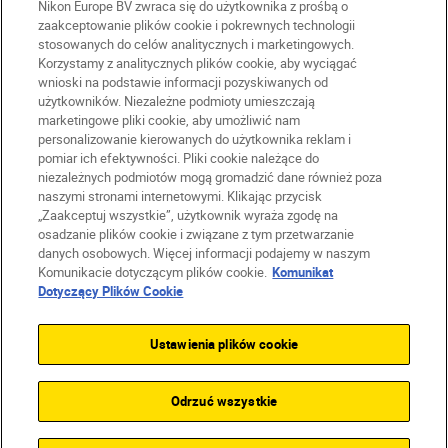
Nikon Europe BV zwraca się do użytkownika z prośbą o
zaakceptowanie plików cookie i pokrewnych technologii
stosowanych do celów analitycznych i marketingowych.
PL
Nikon Sites
Korzystamy z analitycznych plików cookie, aby wyciągać
Skontaktuj się z nami
wnioski na podstawie informacji pozyskiwanych od
Oświadczenie dotyczące prywatności
użytkowników. Niezależne podmioty umieszczają
marketingowe pliki cookie, aby umożliwić nam
Warunki użytkowania
personalizowanie kierowanych do użytkownika reklam i
Warunki korzystania z Nikon Store
pomiar ich efektywności. Pliki cookie należące do
Komunikat dotyczący plików cookie
Dostępność
niezależnych podmiotów mogą gromadzić dane również poza
Ustawienia plików cookie
naszymi stronami internetowymi. Klikając przycisk
„Zaakceptuj wszystkie”, użytkownik wyraża zgodę na
© 2026 Nikon
osadzanie plików cookie i związane z tym przetwarzanie
danych osobowych. Więcej informacji podajemy w naszym
Komunikacie dotyczącym plików cookie.
Komunikat
Dotyczący Plików Cookie
SKIP
Ustawienia plików cookie
Odrzuć wszystkie