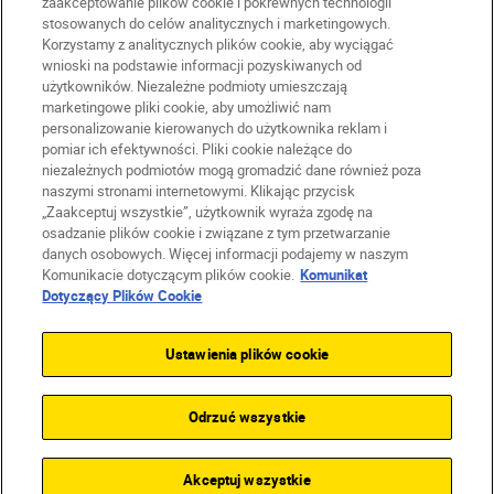
zaakceptowanie plików cookie i pokrewnych technologii
stosowanych do celów analitycznych i marketingowych.
Korzystamy z analitycznych plików cookie, aby wyciągać
PL
Nikon Sites
wnioski na podstawie informacji pozyskiwanych od
Skontaktuj się z nami
użytkowników. Niezależne podmioty umieszczają
marketingowe pliki cookie, aby umożliwić nam
Oświadczenie dotyczące prywatności
personalizowanie kierowanych do użytkownika reklam i
Warunki użytkowania
pomiar ich efektywności. Pliki cookie należące do
Warunki korzystania z Nikon Store
niezależnych podmiotów mogą gromadzić dane również poza
Komunikat dotyczący plików cookie
Dostępność
naszymi stronami internetowymi. Klikając przycisk
„Zaakceptuj wszystkie”, użytkownik wyraża zgodę na
Ustawienia plików cookie
osadzanie plików cookie i związane z tym przetwarzanie
© 2026 Nikon
danych osobowych. Więcej informacji podajemy w naszym
Komunikacie dotyczącym plików cookie.
Komunikat
Dotyczący Plików Cookie
SKIP
Ustawienia plików cookie
Odrzuć wszystkie
Akceptuj wszystkie