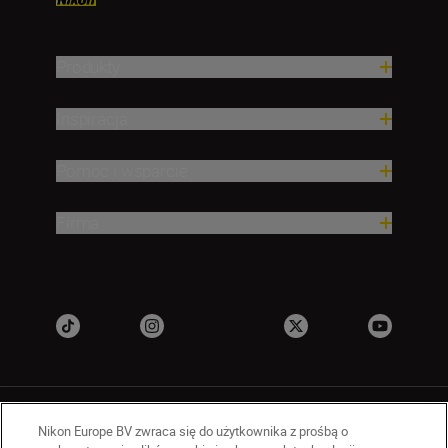
Produkty
Inspiracja
Pomoc i wsparcie
Firma
Nikon Europe BV zwraca się do użytkownika z prośbą o