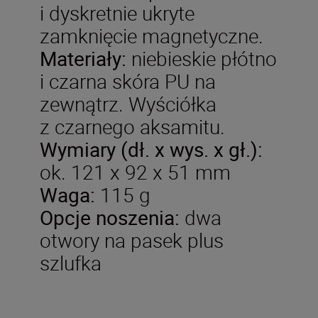
i dyskretnie ukryte
zamknięcie magnetyczne.
Materiały:
niebieskie płótno
i czarna skóra PU na
zewnątrz. Wyściółka
z czarnego aksamitu.
Wymiary (dł. x wys. x gł.):
ok. 121 x 92 x 51 mm
Waga:
115 g
Opcje noszenia:
dwa
otwory na pasek plus
szlufka