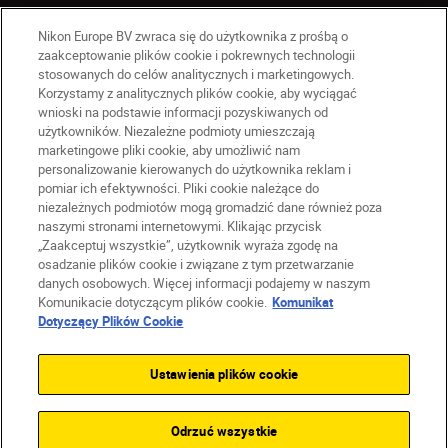
Nikon Europe BV zwraca się do użytkownika z prośbą o
zaakceptowanie plików cookie i pokrewnych technologii
stosowanych do celów analitycznych i marketingowych.
Korzystamy z analitycznych plików cookie, aby wyciągać
wnioski na podstawie informacji pozyskiwanych od
użytkowników. Niezależne podmioty umieszczają
marketingowe pliki cookie, aby umożliwić nam
PL
Nikon Sites
personalizowanie kierowanych do użytkownika reklam i
Skontaktuj się z nami
pomiar ich efektywności. Pliki cookie należące do
Oświadczenie dotyczące prywatności
niezależnych podmiotów mogą gromadzić dane również poza
naszymi stronami internetowymi. Klikając przycisk
Warunki użytkowania
„Zaakceptuj wszystkie”, użytkownik wyraża zgodę na
Warunki korzystania z Nikon Store
osadzanie plików cookie i związane z tym przetwarzanie
Komunikat dotyczący plików cookie
Dostępność
danych osobowych. Więcej informacji podajemy w naszym
Ustawienia plików cookie
Komunikacie dotyczącym plików cookie.
Komunikat
© 2026 Nikon
Dotyczący Plików Cookie
Ustawienia plików cookie
SKIP
Odrzuć wszystkie