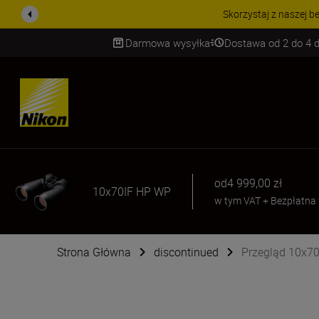
Skorzystaj z naszej be
Darmowa wysyłka
Dostawa od 2 do 4 d
SKIP
od
4 999,00 zł
10x70IF HP WP
w tym VAT
+
Bezpłatna
Strona Główna
discontinued
Przegląd 10x7