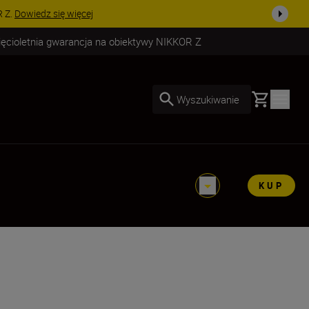
R Z.
Dowiedz się więcej
ięcioletnia gwarancja na obiektywy NIKKOR Z
Basket
Wyszukiwanie
KUP