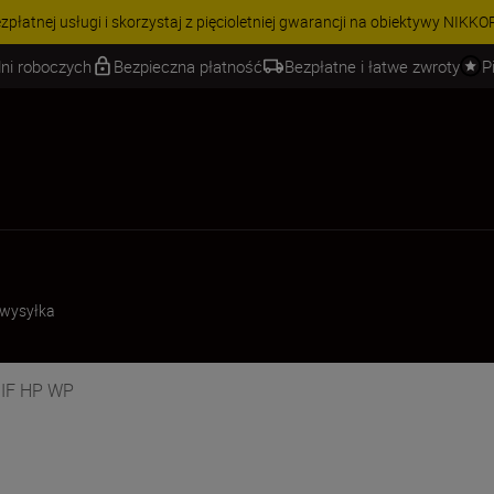
zpłatnej usługi i skorzystaj z pięcioletniej gwarancji na obiektywy NIKKO
ni roboczych
Bezpieczna płatność
Bezpłatne i łatwe zwroty
P
 wysyłka
0IF HP WP