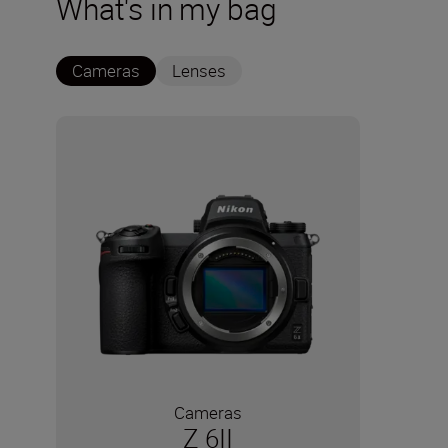
What's in my bag
Cameras
Lenses
Cameras
Z 6II