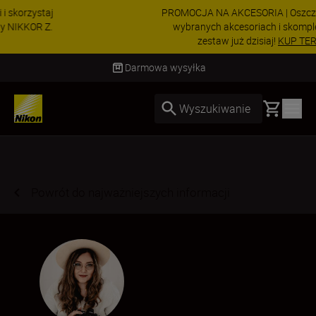
PROMOCJA NA AKCESORIA | Oszczędź 15% na
wybranych akcesoriach i skompletuj swój
zestaw już dzisiaj!
KUP TERAZ
Dostawa od 2 do 4 dni roboczych
Basket
Wyszukiwanie
Powrót do najważniejszych informacji