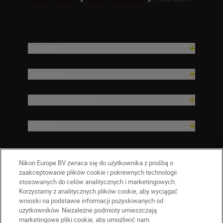
Produkty
Inspiracja
Pomoc i wsparcie
Firma
Nikon Europe BV zwraca się do użytkownika z prośbą o
zaakceptowanie plików cookie i pokrewnych technologii
stosowanych do celów analitycznych i marketingowych.
Korzystamy z analitycznych plików cookie, aby wyciągać
wnioski na podstawie informacji pozyskiwanych od
użytkowników. Niezależne podmioty umieszczają
marketingowe pliki cookie, aby umożliwić nam