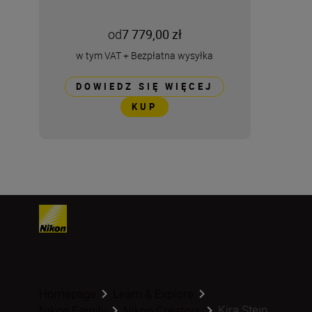
od
7 779,00 zł
w tym VAT
+
Bezpłatna wysyłka
DOWIEDZ SIĘ WIĘCEJ
KUP
Homepage
Learn & Explore
Kira Stein
Nikon Family
Nikon Creators