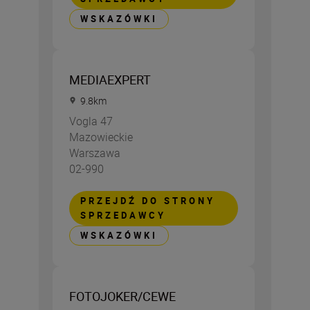
WSKAZÓWKI
MEDIAEXPERT
9.8
km
Vogla 47
Mazowieckie
Warszawa
02-990
PRZEJDŹ DO STRONY
SPRZEDAWCY
WSKAZÓWKI
FOTOJOKER/CEWE