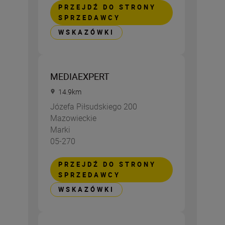
PRZEJDŹ DO STRONY
SPRZEDAWCY
WSKAZÓWKI
MEDIAEXPERT
14.9
km
Józefa Piłsudskiego 200
Mazowieckie
Marki
05-270
PRZEJDŹ DO STRONY
SPRZEDAWCY
WSKAZÓWKI