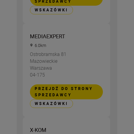
SPRZEDAWCY
WSKAZÓWKI
MEDIAEXPERT
6.0
km
Ostrobramska 81
Mazowieckie
Warszawa
04-175
PRZEJDŹ DO STRONY
SPRZEDAWCY
WSKAZÓWKI
X-KOM