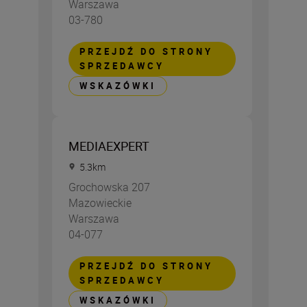
Warszawa
03-780
PRZEJDŹ DO STRONY
SPRZEDAWCY
WSKAZÓWKI
MEDIAEXPERT
5.3
km
Grochowska 207
Mazowieckie
Warszawa
04-077
PRZEJDŹ DO STRONY
SPRZEDAWCY
WSKAZÓWKI