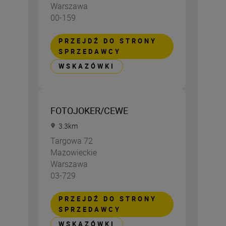
Warszawa
00-159
PRZEJDŹ DO STRONY
SPRZEDAWCY
WSKAZÓWKI
FOTOJOKER/CEWE
3.3
km
Targowa 72
Mazowieckie
Warszawa
03-729
PRZEJDŹ DO STRONY
SPRZEDAWCY
WSKAZÓWKI