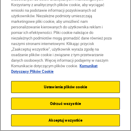
05-230
Korzystamy z analitycznych plików cookie, aby wyciągać
wnioski na podstawie informacji pozyskiwanych od
użytkowników. Niezależne podmioty umieszczają
PRZEJDŹ DO STRONY
marketingowe pliki cookie, aby umożliwić nam
SPRZEDAWCY
personalizowanie kierowanych do użytkownika reklam i
WSKAZÓWKI
pomiar ich efektywności. Pliki cookie należące do
niezależnych podmiotów mogą gromadzić dane również poza
naszymi stronami internetowymi. Klikając przycisk
„Zaakceptuj wszystkie”, użytkownik wyraża zgodę na
osadzanie plików cookie i związane z tym przetwarzanie
MEDIAEXPERT
danych osobowych. Więcej informacji podajemy w naszym
Komunikacie dotyczącym plików cookie.
17.7
km
Komunikat
Dotyczący Plików Cookie
Solidarności 1
Mazowieckie
Ustawienia plików cookie
Parzniew
05-808
Odrzuć wszystkie
PRZEJDŹ DO STRONY
SPRZEDAWCY
Akceptuj wszystkie
WSKAZÓWKI