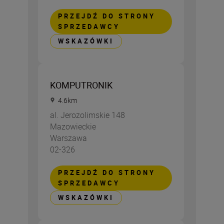
PRZEJDŹ DO STRONY
SPRZEDAWCY
WSKAZÓWKI
KOMPUTRONIK
4.6
km
al. Jerozolimskie 148
Mazowieckie
Warszawa
02-326
PRZEJDŹ DO STRONY
SPRZEDAWCY
WSKAZÓWKI