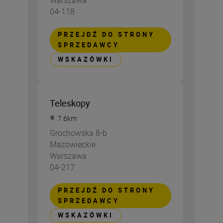
Warszawa
04-118
PRZEJDŹ DO STRONY
SPRZEDAWCY
WSKAZÓWKI
Teleskopy
7.6
km
Grochowska 8-b
Mazowieckie
Warszawa
04-217
PRZEJDŹ DO STRONY
SPRZEDAWCY
WSKAZÓWKI