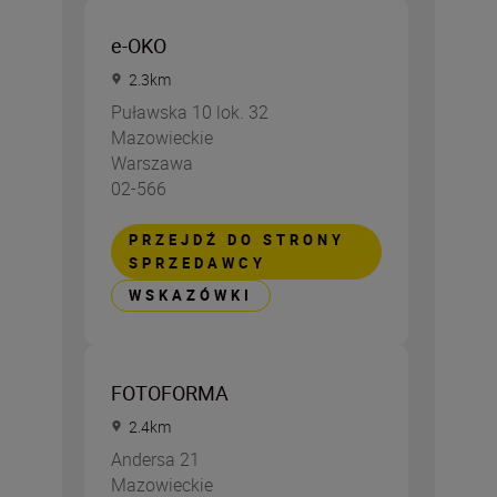
e-OKO
2.3
km
Puławska 10 lok. 32
Mazowieckie
Warszawa
02-566
PRZEJDŹ DO STRONY
SPRZEDAWCY
WSKAZÓWKI
FOTOFORMA
2.4
km
Andersa 21
Mazowieckie