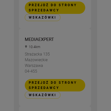
PRZEJDŹ DO STRONY
SPRZEDAWCY
WSKAZÓWKI
MEDIAEXPERT
10.4
km
Strażacka 135
Mazowieckie
Warszawa
04-455
PRZEJDŹ DO STRONY
SPRZEDAWCY
WSKAZÓWKI