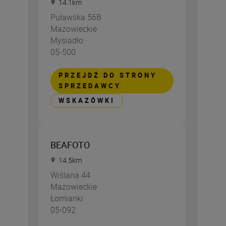
14.1
km
Puławska 56B
Mazowieckie
Mysiadło
05-500
PRZEJDŹ DO STRONY
SPRZEDAWCY
WSKAZÓWKI
BEAFOTO
14.5
km
Wiślana 44
Mazowieckie
Łomianki
05-092