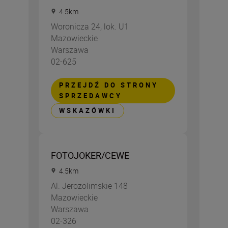
4.5
km
Woronicza 24, lok. U1
Mazowieckie
Warszawa
02-625
PRZEJDŹ DO STRONY
SPRZEDAWCY
WSKAZÓWKI
FOTOJOKER/CEWE
4.5
km
Al. Jerozolimskie 148
Mazowieckie
Warszawa
02-326