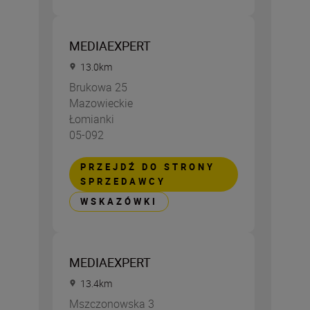
MEDIAEXPERT
13.0
km
Brukowa 25
Mazowieckie
Łomianki
05-092
PRZEJDŹ DO STRONY
SPRZEDAWCY
WSKAZÓWKI
MEDIAEXPERT
13.4
km
Mszczonowska 3