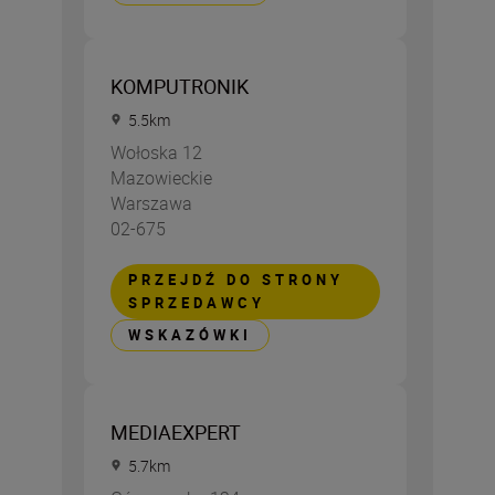
KOMPUTRONIK
5.5
km
Wołoska 12
Mazowieckie
Warszawa
02-675
PRZEJDŹ DO STRONY
SPRZEDAWCY
WSKAZÓWKI
MEDIAEXPERT
5.7
km