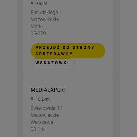
9.9
km
Piłsudskiego 1
Mazowieckie
Marki
05-270
PRZEJDŹ DO STRONY
SPRZEDAWCY
WSKAZÓWKI
MEDIAEXPERT
10.2
km
Światowida 17
Mazowieckie
Warszawa
03-144