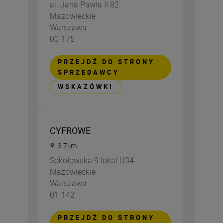
al. Jana Pawła II 82
Mazowieckie
Warszawa
00-175
PRZEJDŹ DO STRONY
SPRZEDAWCY
WSKAZÓWKI
CYFROWE
3.7
km
Sokołowska 9 lokal U34
Mazowieckie
Warszawa
01-142
PRZEJDŹ DO STRONY