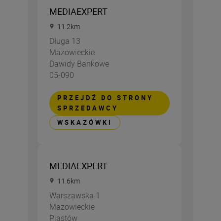
MEDIAEXPERT
11.2
km
Długa 13
Mazowieckie
Dawidy Bankowe
05-090
PRZEJDŹ DO STRONY
SPRZEDAWCY
WSKAZÓWKI
MEDIAEXPERT
11.6
km
Warszawska 1
Mazowieckie
Piastów