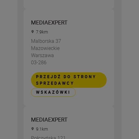
MEDIAEXPERT
7.9
km
Malborska 37
Mazowieckie
Warszawa
03-286
PRZEJDŹ DO STRONY
SPRZEDAWCY
WSKAZÓWKI
MEDIAEXPERT
9.1
km
Połczyńska 121