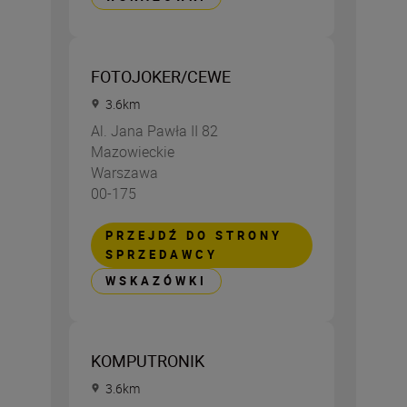
FOTOJOKER/CEWE
3.6
km
Al. Jana Pawła II 82
Mazowieckie
Warszawa
00-175
PRZEJDŹ DO STRONY
SPRZEDAWCY
WSKAZÓWKI
KOMPUTRONIK
3.6
km