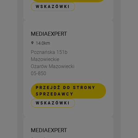
WSKAZÓWKI
MEDIAEXPERT
14.0
km
Poznańska 151b
Mazowieckie
Ożarów Mazowiecki
05-850
PRZEJDŹ DO STRONY
SPRZEDAWCY
WSKAZÓWKI
MEDIAEXPERT