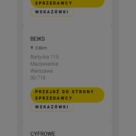
SPRZEDAWCY
WSKAZÓWKI
BEIKS
3.8
km
Bartycka 115
Mazowieckie
Warszawa
00-716
PRZEJDŹ DO STRONY
SPRZEDAWCY
WSKAZÓWKI
CYFROWE