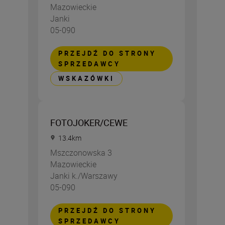
Mazowieckie
Janki
05-090
PRZEJDŹ DO STRONY
SPRZEDAWCY
WSKAZÓWKI
FOTOJOKER/CEWE
13.4
km
Mszczonowska 3
Mazowieckie
Janki k./Warszawy
05-090
PRZEJDŹ DO STRONY
SPRZEDAWCY