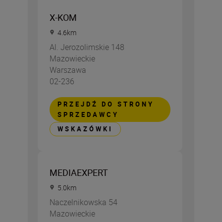
X-KOM
4.6
km
Al. Jerozolimskie 148
Mazowieckie
Warszawa
02-236
PRZEJDŹ DO STRONY
SPRZEDAWCY
WSKAZÓWKI
MEDIAEXPERT
5.0
km
Naczelnikowska 54
Mazowieckie