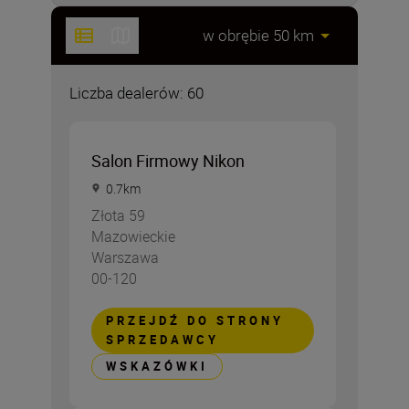
Liczba dealerów: 60
Salon Firmowy Nikon
0.7
km
Złota 59
Mazowieckie
Warszawa
00-120
PRZEJDŹ DO STRONY
SPRZEDAWCY
WSKAZÓWKI