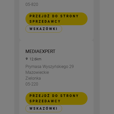
05-820
PRZEJDŹ DO STRONY
SPRZEDAWCY
WSKAZÓWKI
MEDIAEXPERT
12.6
km
Prymasa Wyszyńskiego 29
Mazowieckie
Zielonka
05-220
PRZEJDŹ DO STRONY
SPRZEDAWCY
WSKAZÓWKI