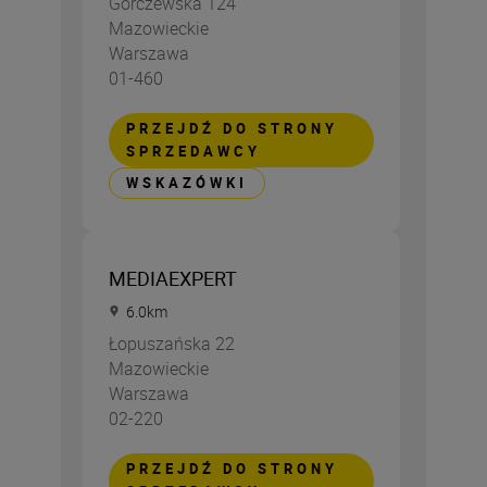
Górczewska 124
Mazowieckie
Warszawa
01-460
PRZEJDŹ DO STRONY
SPRZEDAWCY
WSKAZÓWKI
MEDIAEXPERT
6.0
km
Łopuszańska 22
Mazowieckie
Warszawa
02-220
PRZEJDŹ DO STRONY