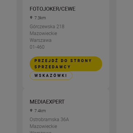
FOTOJOKER/CEWE
7.3
km
Górczewska 218
Mazowieckie
Warszawa
01-460
PRZEJDŹ DO STRONY
SPRZEDAWCY
WSKAZÓWKI
MEDIAEXPERT
7.4
km
Ostrobramska 36A
Mazowieckie