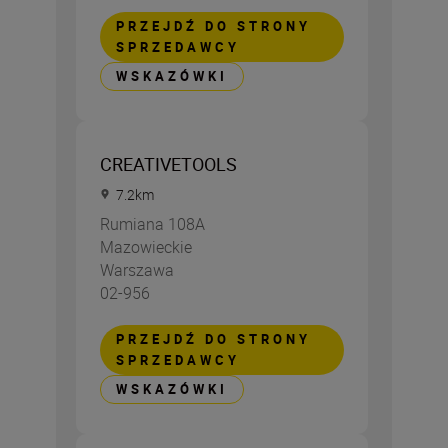
PRZEJDŹ DO STRONY
SPRZEDAWCY
WSKAZÓWKI
CREATIVETOOLS
7.2
km
Rumiana 108A
Mazowieckie
Warszawa
02-956
PRZEJDŹ DO STRONY
SPRZEDAWCY
WSKAZÓWKI