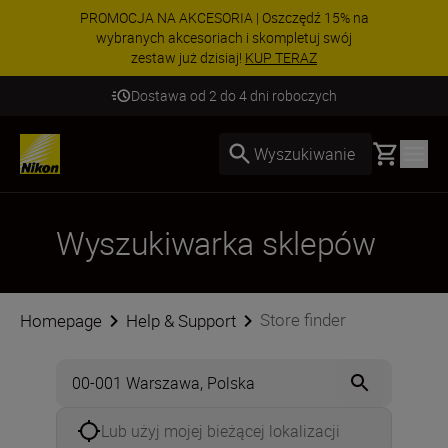
PROMOCJA NA AKCESORIA | Oszczędź 15% na
wybranych akcesoriach i skompletuj swój
zestaw już dzisiaj!
KUP TERAZ
Dostawa od 2 do 4 dni roboczych
Basket
Wyszukiwanie
Wyszukiwarka sklepów
Store finder
Homepage
Help & Support
Lub użyj mojej bieżącej lokalizacji