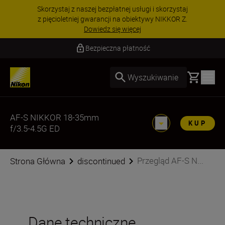
Skorzystaj z naszej bezpłatnej usługi i skorzystaj
z pięcioletniej gwarancji na obiektywy NIKKOR Z.
Dowiedz się więcej
Bezpieczna płatność
Basket
Wyszukiwanie
AF-S NIKKOR 18-35mm
KUP
f/3.5-4.5G ED
Przegląd AF-S N...
Strona Główna
discontinued
Dane techniczne