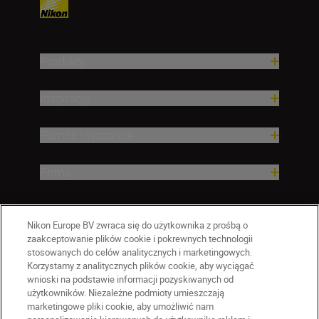
Produkty
Inspiracja
Pomoc i wsparcie
Firma
Nikon Europe BV zwraca się do użytkownika z prośbą o
zaakceptowanie plików cookie i pokrewnych technologii
stosowanych do celów analitycznych i marketingowych.
Korzystamy z analitycznych plików cookie, aby wyciągać
wnioski na podstawie informacji pozyskiwanych od
użytkowników. Niezależne podmioty umieszczają
marketingowe pliki cookie, aby umożliwić nam