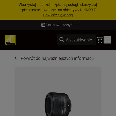
PROMOCJA NA AKCESORIA | Oszczędź 15% na
wybranych akcesoriach i skompletuj swój
zestaw już dzisiaj!
KUP TERAZ
Darmowa wysyłka
Basket
Wyszukiwanie
Powrót do najważniejszych informacji