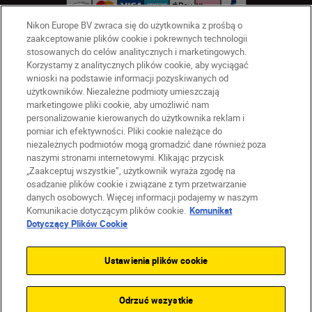
Nikon Europe BV zwraca się do użytkownika z prośbą o
zaakceptowanie plików cookie i pokrewnych technologii
stosowanych do celów analitycznych i marketingowych.
PL
Nikon Sites
Korzystamy z analitycznych plików cookie, aby wyciągać
Skontaktuj się z nami
wnioski na podstawie informacji pozyskiwanych od
Oświadczenie dotyczące prywatności
użytkowników. Niezależne podmioty umieszczają
marketingowe pliki cookie, aby umożliwić nam
Warunki użytkowania
personalizowanie kierowanych do użytkownika reklam i
Warunki korzystania z Nikon Store
pomiar ich efektywności. Pliki cookie należące do
Komunikat dotyczący plików cookie
Dostępność
niezależnych podmiotów mogą gromadzić dane również poza
naszymi stronami internetowymi. Klikając przycisk
Ustawienia plików cookie
„Zaakceptuj wszystkie”, użytkownik wyraża zgodę na
© 2026 Nikon
osadzanie plików cookie i związane z tym przetwarzanie
danych osobowych. Więcej informacji podajemy w naszym
Komunikacie dotyczącym plików cookie.
Komunikat
Dotyczący Plików Cookie
SKIP
Ustawienia plików cookie
Odrzuć wszystkie