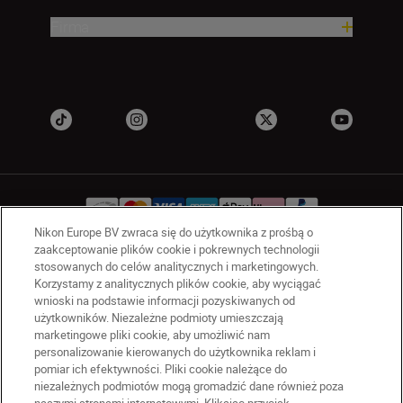
Firma
Nikon Europe BV zwraca się do użytkownika z prośbą o
zaakceptowanie plików cookie i pokrewnych technologii
stosowanych do celów analitycznych i marketingowych.
PL
Nikon Sites
Korzystamy z analitycznych plików cookie, aby wyciągać
Skontaktuj się z nami
wnioski na podstawie informacji pozyskiwanych od
Oświadczenie dotyczące prywatności
użytkowników. Niezależne podmioty umieszczają
marketingowe pliki cookie, aby umożliwić nam
Warunki użytkowania
personalizowanie kierowanych do użytkownika reklam i
Warunki korzystania z Nikon Store
pomiar ich efektywności. Pliki cookie należące do
Komunikat dotyczący plików cookie
Dostępność
niezależnych podmiotów mogą gromadzić dane również poza