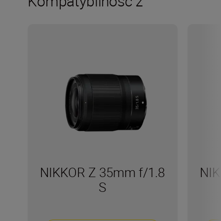
Kompatybilność z
NIKKOR Z 35mm f/1.8
NIK
S