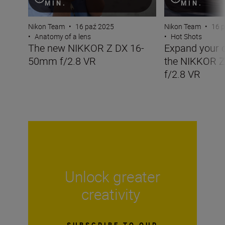
MIN.
MIN.
Nikon Team
•
16 paź 2025
Nikon Team
•
16 
•
Anatomy of a lens
•
Hot Shots
The new NIKKOR Z DX 16-
Expand your cr
50mm f/2.8 VR
the NIKKOR 
f/2.8 VR
Unlock greater
creativity
SUBSCRIBE TO OUR