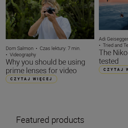
Adi Geisegge
•
Tried and T
Dom Salmon
•
Czas lektury: 7 min.
The Niko
•
Videography
tested
Why you should be using
prime lenses for video
CZYTAJ 
CZYTAJ WIĘCEJ
Featured products