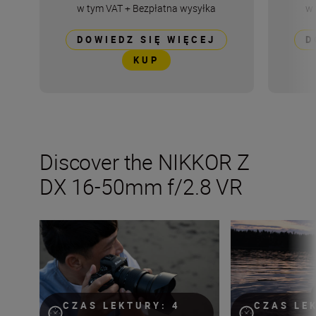
w tym VAT
+
Bezpłatna wysyłka
w 
DOWIEDZ SIĘ WIĘCEJ
D
KUP
Discover the NIKKOR Z
DX 16-50mm f/2.8 VR
The new NIKKOR Z DX 16-50mm f/2.8 VR
Expand your crea
CZAS LEKTURY: 4
CZAS LE