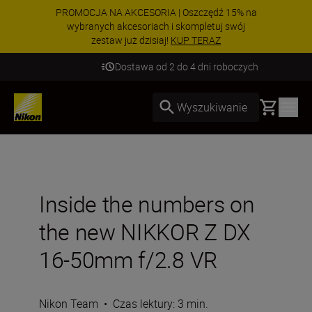
PROMOCJA NA AKCESORIA | Oszczędź 15% na
wybranych akcesoriach i skompletuj swój
zestaw już dzisiaj!
KUP TERAZ
Dostawa od 2 do 4 dni roboczych
Basket
Wyszukiwanie
Inside the numbers on
the new NIKKOR Z DX
16-50mm f/2.8 VR
Nikon Team
•
Czas lektury: 3 min.