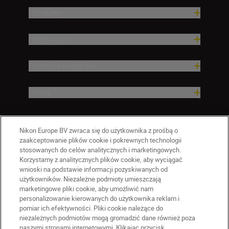
Produkty
Inspiracja
Pomoc i wsparcie
Firma
Nikon Europe BV zwraca się do użytkownika z prośbą o
zaakceptowanie plików cookie i pokrewnych technologii
stosowanych do celów analitycznych i marketingowych.
Korzystamy z analitycznych plików cookie, aby wyciągać
wnioski na podstawie informacji pozyskiwanych od
użytkowników. Niezależne podmioty umieszczają
marketingowe pliki cookie, aby umożliwić nam
personalizowanie kierowanych do użytkownika reklam i
pomiar ich efektywności. Pliki cookie należące do
niezależnych podmiotów mogą gromadzić dane również poza
naszymi stronami internetowymi. Klikając przycisk