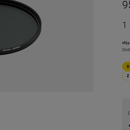
9
1 
Na
Dos