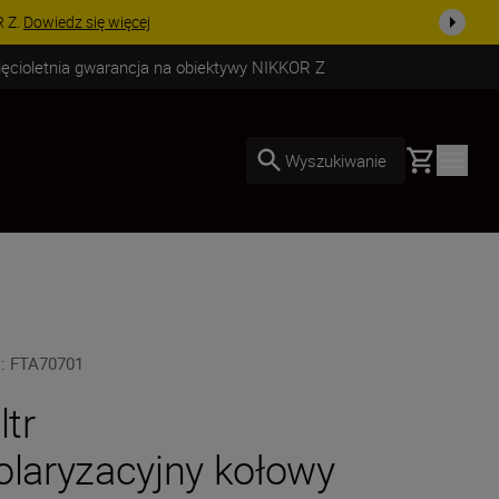
uż dzisiaj!
KUP TERAZ
ięcioletnia gwarancja na obiektywy NIKKOR Z
Basket
Wyszukiwanie
U
:
FTA70701
ltr
olaryzacyjny kołowy