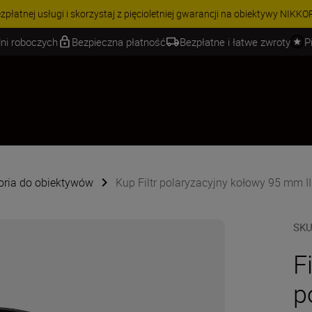
 | Oszczędź 15% na wybranych akcesoriach i skompletuj swój zestaw j
ni roboczych
Bezpieczna płatność
Bezpłatne i łatwe zwroty
P
oria do obiektywów
Kup Filtr polaryzacyjny kołowy 95 mm II
SK
Fi
p