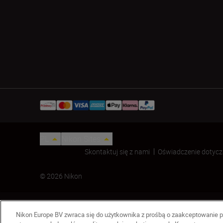
PL
Nikon Sites
Skontaktuj się z nami
Oświadczenie dotycz
© 2026 Nikon
Nikon Europe BV zwraca się do użytkownika z prośbą o zaakceptowanie p