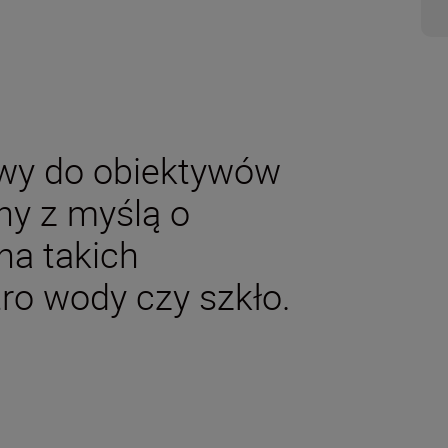
łowy do obiektywów
y z myślą o
na takich
tro wody czy szkło.