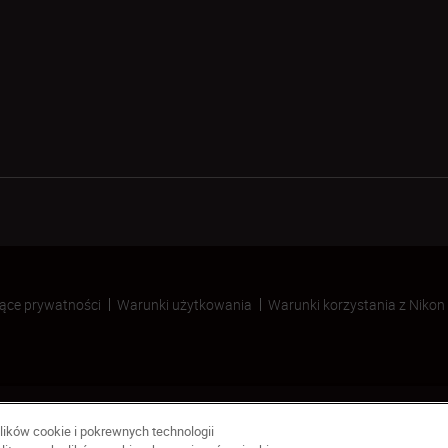
ące prywatności
Warunki użytkowania
Warunki korzystania z Nikon
lików cookie i pokrewnych technologii